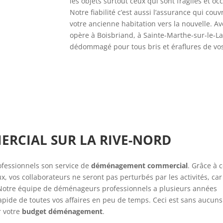
les objets surtout ceux qui sont fragiles et o
Notre fiabilité c’est aussi l’assurance qui couv
votre ancienne habitation vers la nouvelle. A
opère à Boisbriand, à Sainte-Marthe-sur-le-L
dédommagé pour tous bris et éraflures de vos
CIAL SUR LA RIVE-NORD
ofessionnels son service de
déménagement commercial
. Grâce à 
, vos collaborateurs ne seront pas perturbés par les activités, car
 Notre équipe de déménageurs professionnels a plusieurs années
pide de toutes vos affaires en peu de temps. Ceci est sans aucuns
r votre
budget déménagement
.