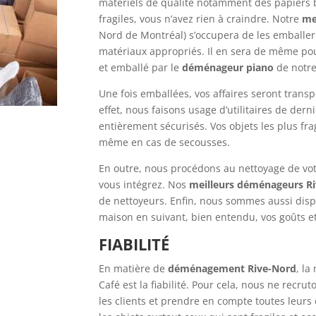
matériels de qualité notamment des papiers bu
fragiles, vous n’avez rien à craindre. Notre
me
Nord de Montréal) s’occupera de les emballer
matériaux appropriés. Il en sera de même po
et emballé par le
déménageur piano
de notre
Une fois emballées, vos affaires seront transp
effet, nous faisons usage d’utilitaires de dern
entièrement sécurisés. Vos objets les plus fra
même en cas de secousses.
En outre, nous procédons au nettoyage de vot
vous intégrez. Nos
meilleurs déménageurs R
de nettoyeurs. Enfin, nous sommes aussi dispo
maison en suivant, bien entendu, vos goûts e
FIABILITÉ 
En matière de
déménagement Rive-Nord
, la
Café
est la fiabilité. Pour cela, nous ne recr
les clients et prendre en compte toutes leurs 