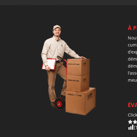
À 
Nou
cumu
d’ex
démé
dém
l’as
meu
ÉVA
Clic
[