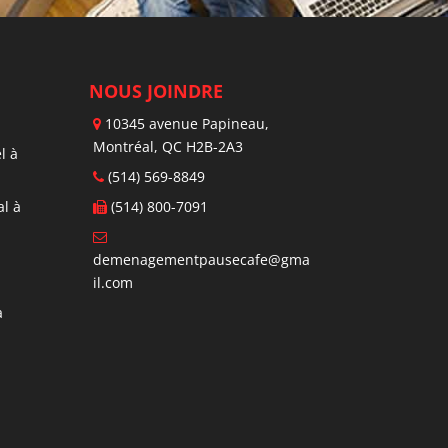
NOUS JOINDRE
10345 avenue Papineau,
Montréal, QC H2B-2A3
l à
(514) 569-8849
l à
(514) 800-7091
demenagementpausecafe@gma
il.com
à