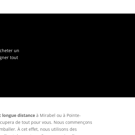
acheter un
gner tout
longue distance
à Mirabel ou à Pointe-
’occupera de tout pour vous. Nous commençons
mballer. À cet effet, nous utilisons des