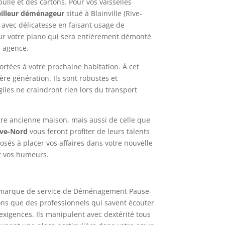
lle et des cartons. Pour vos vaisselles
illeur déménageur
situé à Blainville (Rive-
 avec délicatesse en faisant usage de
ur votre piano qui sera entièrement démonté
 agence.
ortées à votre prochaine habitation. À cet
ière génération. Ils sont robustes et
giles ne craindront rien lors du transport
re ancienne maison, mais aussi de celle que
ive-Nord
vous feront profiter de leurs talents
sés à placer vos affaires dans votre nouvelle
t vos humeurs.
 marque de service de
Déménagement Pause-
utons que des professionnels qui savent écouter
exigences. Ils manipulent avec dextérité tous