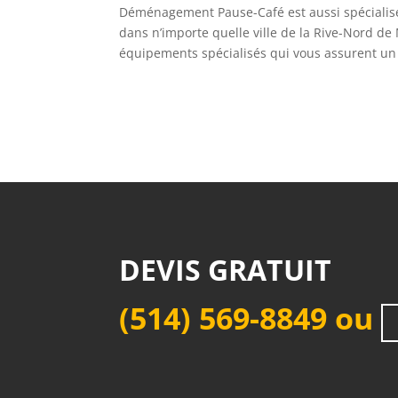
Déménagement Pause-Café est aussi spécialis
dans n’importe quelle ville de la Rive-Nord de
équipements spécialisés qui vous assurent un
DEVIS GRATUIT
(514) 569-8849
ou